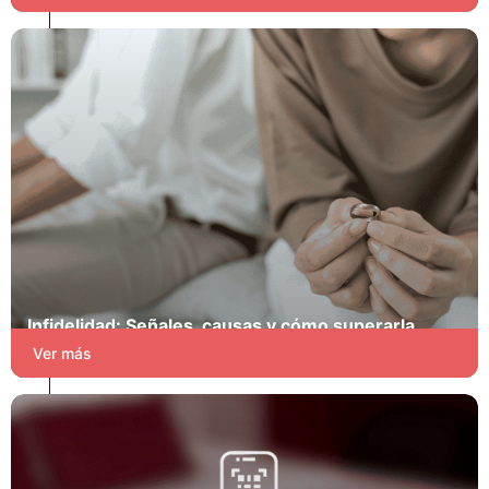
Infidelidad: Señales, causas y cómo superarla
Blog
Ver más