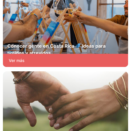
Conocer gente en Costa Rica
Ideas para
tímidos y atrevidos
Pasión y Juego
Ver más