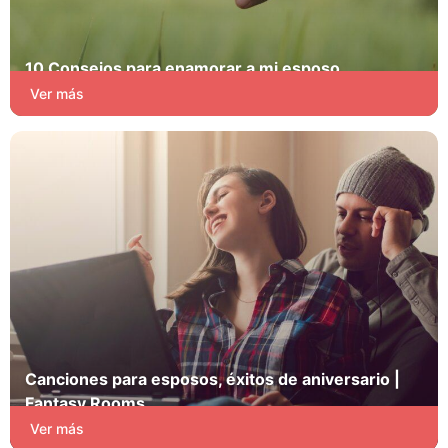
10 Consejos para enamorar a mi esposo
Pasión y Juego
Ver más
Canciones para esposos, éxitos de aniversario |
Fantasy Rooms
Pasión y Juego
Ver más