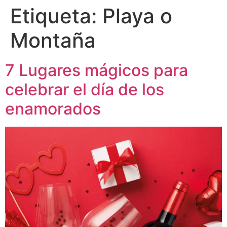
Etiqueta:
Playa o
Montaña
7 Lugares mágicos para
celebrar el día de los
enamorados